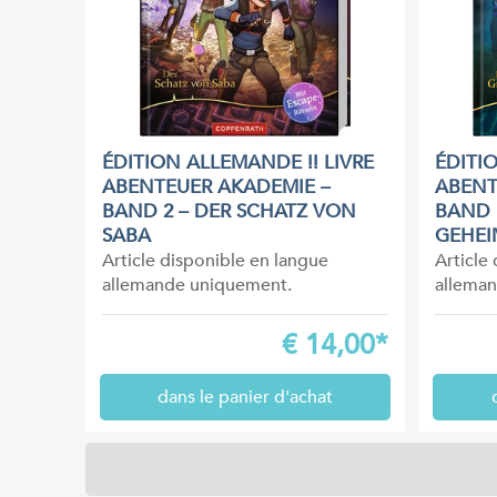
ÉDITION ALLEMANDE !! LIVRE
ÉDITI
ABENTEUER AKADEMIE –
ABENT
BAND 2 – DER SCHATZ VON
BAND 
SABA
GEHEI
Article disponible en langue
Article
allemande uniquement.
allema
€
14,00*
dans le panier d'achat