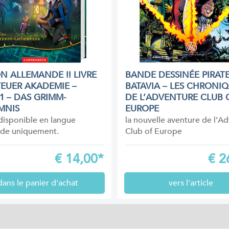
ON ALLEMANDE !! LIVRE
BANDE DESSINÉE PIRATE
EUER AKADEMIE –
BATAVIA – LES CHRONI
1 – DAS GRIMM-
DE L’ADVENTURE CLUB 
MNIS
EUROPE
 disponible en langue
la nouvelle aventure de l’A
nde uniquement.
Club of Europe
€
14,00*
€
2
dans le panier d'achat
vers l'article