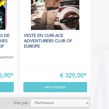
S DE
VESTE EN CUIR ACE
QUES
ADVENTURERS CLUB OF
OF
EUROPE
dventure
6,90*
€
329,00*
vers l'article
Trier par: