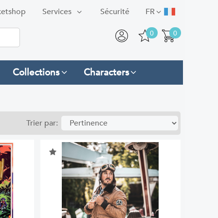
ketshop
Services
Sécurité
FR
0
0
Collections
Characters
Trier par: