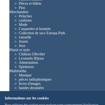
Pièces et billets
Pins
Merchandise
Peluches
cushions
Mode
Casquettes et bonnets
Collection de sacs Europa-Park
vaisselle
Jouets
Jeux
Plaisir et style
Château Ollwiller
Leonardo Bijoux
Alimentation
Spiritueux
Multimédia
Musique
pièces radiophoniques
livres d'images
bandes dessinées
romans
Europa-Park livres
Informations sur les cookies
Jeux et films
Collections
Nous utilisons des cookies pour analyser votre comportement d'utilisation