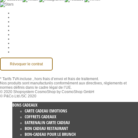
Paramètres des cookies
Entreprise
Jobs
CGV
Protection des données
Rétractation
Mentions légales
Contact
Compte MackOne
Accessibilité
Révoquer le contrat
* Tarifs TVA incluse
, hors frais d’envoi et frais de traitement.
Nos produits sont manufacturés conformément aux directives, règlements et
normes définis dans le cadre légal de l’UE.
© 2020 Shopsystem CosmoShop by CosmoShop GmbH
© P&Co.Ltd./SC 2020
BONS CADEAUX
CARTE CADEAU EMOTIONS
COFFRETS CADEAUX
EATRENALIN CARTE CADEAU
BON CADEAU RESTAURANT
BON-CADEAU POUR LE BRUNCH