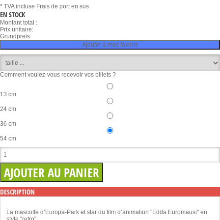
* TVA incluse
Frais de port en sus
EN STOCK
Montant total :
Prix unitaire:
Grundpreis:
Ajouter à mes favoris
Comment voulez-vous recevoir vos billets ?
13 cm
24 cm
36 cm
54 cm
DESCRIPTION
La mascotte d’Europa-Park et star du film d’animation "Edda Euromausi" en
style "retro"