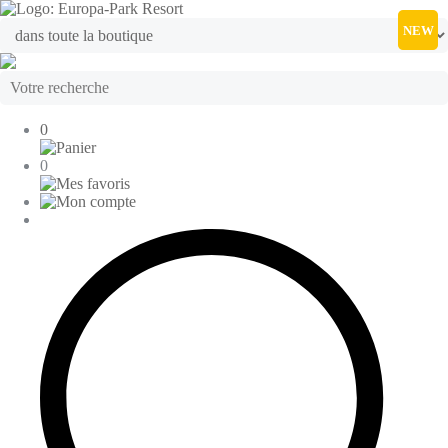
NEW
0
0