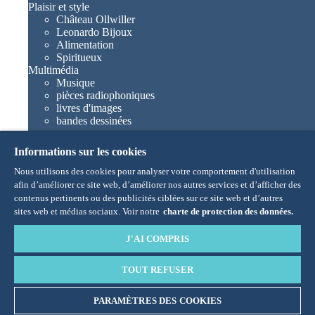
Plaisir et style
Château Ollwiller
Leonardo Bijoux
Alimentation
Spiritueux
Multimédia
Musique
pièces radiophoniques
livres d'images
bandes dessinées
romans
Europa-Park livres
Informations sur les cookies
Jeux et films
Collections
Nous utilisons des cookies pour analyser votre comportement d'utilisation
Europa-Park attractions
afin d’améliorer ce site web, d’améliorer nos autres services et d’afficher des
Traumatica – Festival of Fear
contenus pertinents ou des publicités ciblées sur ce site web et d’autres
Articles collectors
sites web et médias sociaux. Voir notre
charte de protection des données.
Eatrenalin
TALENT ACADEMY
J'AI COMPRIS
Junior Club
Characters
TOUT REFUSER
Snorri
Ed Euromaus
Edda Euromausi
PARAMÈTRES DES COOKIES
Madame Freudenreich