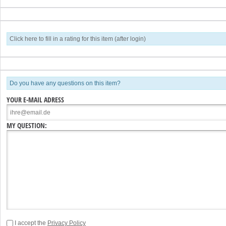
Click here to fill in a rating for this item (after login)
Do you have any questions on this item?
YOUR E-MAIL ADRESS
MY QUESTION:
I accept the
Privacy Policy