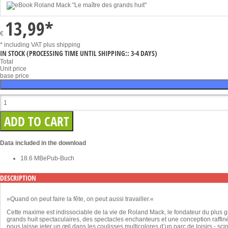
13,99
*
€
* including VAT
plus shipping
IN STOCK
(PROCESSING TIME UNTIL SHIPPING:: 3-4 DAYS)
Total
Unit price
base price
Data included in the download
18.6 MB
ePub-Buch
DESCRIPTION
»Quand on peut faire la fête, on peut aussi travailler.«
Cette maxime est indissociable de la vie de Roland Mack, le fondateur du plus g
grands huit spectaculaires, des spectacles enchanteurs et une conception raffinée
nous laisse jeter un œil dans les coulisses multicolores d’un parc de loisirs - sci