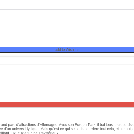
add to Wish list
rand parc d’attractions d’Allemagne. Avec son Europa-Park, il bat tous les records
 d’un univers idyllique. Mais qu’est-ce qui se cache derrière tout cela, et surtout, 
ntillant, luxueux et un peu mystérieux.