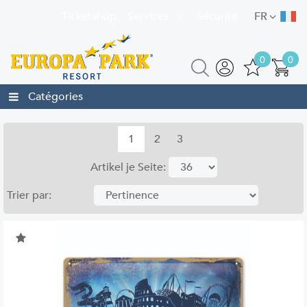
Ticketshop
Services
Sécurité
FR
0
0
Catégories
1
2
3
Artikel je Seite:
Trier par: