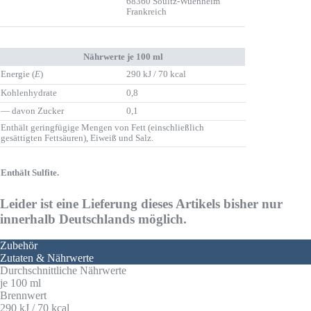
68360 Soultz-Wuenheim
Frankreich
Nährwerte je 100 ml
Energie (
E
)
290 kJ / 70 kcal
Kohlenhydrate
0,8
— davon Zucker
0,1
Enthält geringfügige Mengen von Fett (einschließlich
gesättigten Fettsäuren), Eiweiß und Salz.
Enthält Sulfite.
Leider ist eine Lieferung dieses Artikels bisher nur
innerhalb Deutschlands möglich.
Zubehör
Zutaten & Nährwerte
Durchschnittliche Nährwerte
je 100 ml
Brennwert
290 kJ / 70 kcal