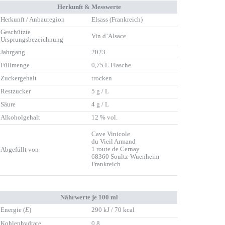
Herkunft & Messwerte
Herkunft / Anbauregion
Elsass (Frankreich)
Geschützte
Vin d’Alsace
Ursprungsbezeichnung
Jahrgang
2023
Füllmenge
0,75 L Flasche
Zuckergehalt
trocken
Restzucker
5 g / L
Säure
4 g / L
Alkoholgehalt
12 % vol.
Cave Vinicole
du Vieil Armand
1 route de Cernay
Abgefüllt von
68360 Soultz-Wuenheim
Frankreich
Nährwerte je 100 ml
Energie (
E
)
290 kJ / 70 kcal
Kohlenhydrate
0,8