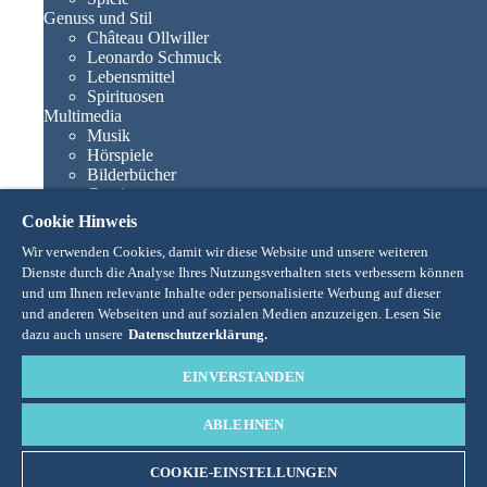
Genuss und Stil
Château Ollwiller
Leonardo Schmuck
Lebensmittel
Spirituosen
Multimedia
Musik
Hörspiele
Bilderbücher
Comics
Romane
Cookie Hinweis
Europa-Park Bücher
Games und Filme
Wir verwenden Cookies, damit wir diese Website und unsere weiteren
Kollektionen
Dienste durch die Analyse Ihres Nutzungsverhalten stets verbessern können
Europa-Park Attraktionen
und um Ihnen relevante Inhalte oder personalisierte Werbung auf dieser
Traumatica – Festival of Fear
und anderen Webseiten und auf sozialen Medien anzuzeigen. Lesen Sie
Liebhaberstücke
dazu auch unsere
Datenschutzerklärung.
Eatrenalin
TALENT ACADEMY
EINVERSTANDEN
Junior Club
Charaktere
ABLEHNEN
Snorri
Ed Euromaus
Edda Euromausi
COOKIE-EINSTELLUNGEN