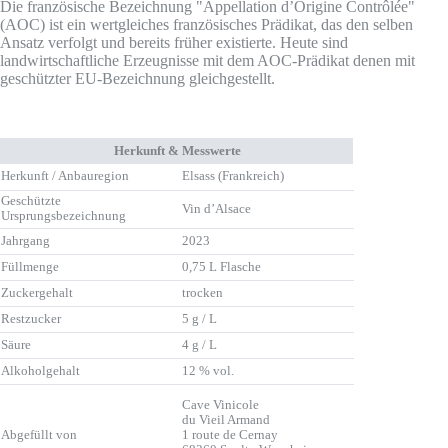
Die französische Bezeichnung "Appellation d’Origine Contrôlée"
(AOC) ist ein wertgleiches französisches Prädikat, das den selben
Ansatz verfolgt und bereits früher existierte. Heute sind
landwirtschaftliche Erzeugnisse mit dem AOC-Prädikat denen mit
geschützter EU-Bezeichnung gleichgestellt.
Herkunft & Messwerte
Herkunft / Anbauregion
Elsass (Frankreich)
Geschützte
Vin d’Alsace
Ursprungsbezeichnung
Jahrgang
2023
Füllmenge
0,75 L Flasche
Zuckergehalt
trocken
Restzucker
5 g / L
Säure
4 g / L
Alkoholgehalt
12 % vol.
Cave Vinicole
du Vieil Armand
1 route de Cernay
Abgefüllt von