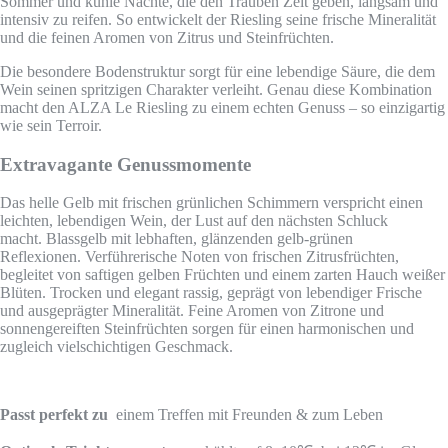
Sommer und kühle Nächte, die den Trauben Zeit geben, langsam und
intensiv zu reifen. So entwickelt der Riesling seine frische Mineralität
und die feinen Aromen von Zitrus und Steinfrüchten.
Die besondere Bodenstruktur sorgt für eine lebendige Säure, die dem
Wein seinen spritzigen Charakter verleiht. Genau diese Kombination
macht den ALZA Le Riesling zu einem echten Genuss – so einzigartig
wie sein Terroir.
Extravagante Genussmomente
Das helle Gelb mit frischen grünlichen Schimmern verspricht einen
leichten, lebendigen Wein, der Lust auf den nächsten Schluck
macht. Blassgelb mit lebhaften, glänzenden gelb-grünen
Reflexionen. Verführerische Noten von frischen Zitrusfrüchten,
begleitet von saftigen gelben Früchten und einem zarten Hauch weißer
Blüten. Trocken und elegant rassig, geprägt von lebendiger Frische
und ausgeprägter Mineralität. Feine Aromen von Zitrone und
sonnengereiften Steinfrüchten sorgen für einen harmonischen und
zugleich vielschichtigen Geschmack.
Passt perfekt zu
einem Treffen mit Freunden & zum Leben