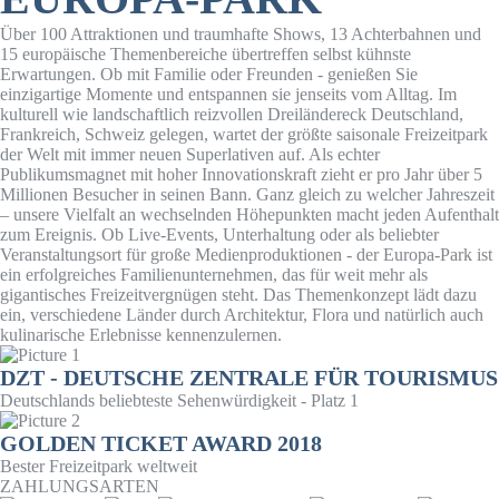
Über 100 Attraktionen und traumhafte Shows, 13 Achterbahnen und
15 europäische Themenbereiche übertreffen selbst kühnste
Erwartungen. Ob mit Familie oder Freunden - genießen Sie
einzigartige Momente und entspannen sie jenseits vom Alltag. Im
kulturell wie landschaftlich reizvollen Dreiländereck Deutschland,
Frankreich, Schweiz gelegen, wartet der größte saisonale Freizeitpark
der Welt mit immer neuen Superlativen auf. Als echter
Publikumsmagnet mit hoher Innovationskraft zieht er pro Jahr über 5
Millionen Besucher in seinen Bann. Ganz gleich zu welcher Jahreszeit
– unsere Vielfalt an wechselnden Höhepunkten macht jeden Aufenthalt
zum Ereignis. Ob Live-Events, Unterhaltung oder als beliebter
Veranstaltungsort für große Medienproduktionen - der Europa-Park ist
ein erfolgreiches Familienunternehmen, das für weit mehr als
gigantisches Freizeitvergnügen steht. Das Themenkonzept lädt dazu
ein, verschiedene Länder durch Architektur, Flora und natürlich auch
kulinarische Erlebnisse kennenzulernen.
DZT - DEUTSCHE ZENTRALE FÜR TOURISMUS
Deutschlands beliebteste Sehenwürdigkeit - Platz 1
GOLDEN TICKET AWARD 2018
Bester Freizeitpark weltweit
ZAHLUNGSARTEN