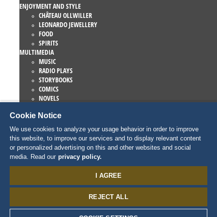
ENJOYMENT AND STYLE
CHÂTEAU OLLWILLER
LEONARDO JEWELLERY
FOOD
SPIRITS
MULTIMEDIA
MUSIC
RADIO PLAYS
STORYBOOKS
COMICS
NOVELS
EUROPA-PARK BOOKS
Cookie Notice
GAMES AND MOVIES
COLLECTIONS
We use cookies to analyze your usage behavior in order to improve
EUROPA-PARK ATTRACTIONS
this website, to improve our services and to display relevant content
TRAUMATICA – FESTIVAL OF FEAR
or personalized advertising on this and other websites and social
COLLECTOR ITEMS
media. Read our
privacy policy.
EATRENALIN
TALENT ACADEMY
I AGREE
JUNIOR CLUB
PERSONNAGES
REJECT ALL
SNORRI
ED EUROMAUS