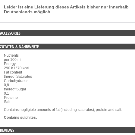
Leider ist eine Lieferung dieses Artikels bisher nur innerhalb
Deutschlands möglich.
ACCESSORIES
ZUTATEN & NÄHRWERTE
Nutrients
per 100 ml
Energy
290 kJ / 70 kcal
Fat content
thereof Saturates
Carbohydrates
0,8
thereof Sugar
0,1
Proteine
Salt
Contains negligible amounts of fat (including saturates), protein and salt.
Contains sulphites.
REVIEWS