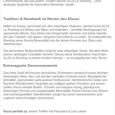
Lebensfreude, die aus jedem Tropfen spricht. ALZA Le Riesling – Dein
spritziger Begleiter für besondere Momente. Santé!
Tradition & Handwerk im Herzen des Elsass
Mitten im Elsass, geschützt von den mächtigen Vogesen, wächst unser ALZA
Le Riesling auf Böden aus Marn und Kalkstein – perfekte Bedingungen für
spannende Weine. Das Klima hier bringt heiße Sommer und kühle Nächte,
die den Trauben Zeit geben, langsam und intensiv zu reifen. So entwickelt der
Riesling seine frische Mineralität und die feinen Aromen von Zitrus und
Steinfrüchten.
Die besondere Bodenstruktur sorgt für eine lebendige Säure, die dem Wein
seinen spritzigen Charakter verleiht. Genau diese Kombination macht den
ALZA Le Riesling zu einem echten Genuss – so einzigartig wie sein Terroir.
Extravagante Genussmomente
Das helle Gelb mit frischen grünlichen Schimmern verspricht einen leichten,
lebendigen Wein, der Lust auf den nächsten Schluck macht. Blassgelb mit
lebhaften, glänzenden gelb-grünen Reflexionen. Verführerische Noten von
frischen Zitrusfrüchten, begleitet von saftigen gelben Früchten und einem
zarten Hauch weißer Blüten. Trocken und elegant rassig, geprägt von
lebendiger Frische und ausgeprägter Mineralität. Feine Aromen von Zitrone
und sonnengereiften Steinfrüchten sorgen für einen harmonischen und
zugleich vielschichtigen Geschmack.
Passt perfekt zu
einem Treffen mit Freunden & zum Leben