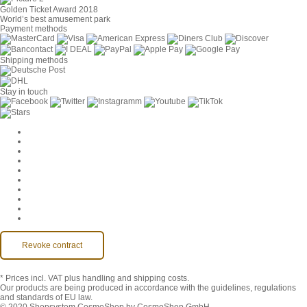
Golden Ticket Award 2018
World’s best amusement park
Payment methods
Shipping methods
Stay in touch
Cookie Settings
Company
Jobs
GTC
Privacy
Withdrawal
Imprint
Contact
MackOne Account
Accessibility
Revoke contract
* Prices incl. VAT
plus handling and shipping costs.
Our products are being produced in accordance with the guidelines, regulations
and standards of EU law.