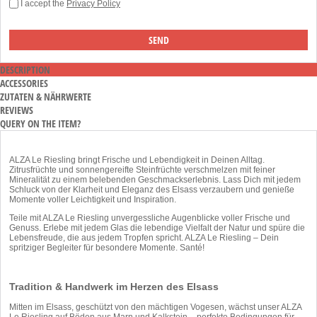
I accept the
Privacy Policy
DESCRIPTION
ACCESSORIES
ZUTATEN & NÄHRWERTE
REVIEWS
QUERY ON THE ITEM?
ALZA Le Riesling bringt Frische und Lebendigkeit in Deinen Alltag.
Zitrusfrüchte und sonnengereifte Steinfrüchte verschmelzen mit feiner
Mineralität zu einem belebenden Geschmackserlebnis. Lass Dich mit jedem
Schluck von der Klarheit und Eleganz des Elsass verzaubern und genieße
Momente voller Leichtigkeit und Inspiration.
Teile mit ALZA Le Riesling unvergessliche Augenblicke voller Frische und
Genuss. Erlebe mit jedem Glas die lebendige Vielfalt der Natur und spüre die
Lebensfreude, die aus jedem Tropfen spricht. ALZA Le Riesling – Dein
spritziger Begleiter für besondere Momente. Santé!
Tradition & Handwerk im Herzen des Elsass
Mitten im Elsass, geschützt von den mächtigen Vogesen, wächst unser ALZA