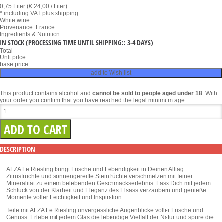
0,75 Liter (€ 24,00 / Liter)
* including VAT
plus shipping
White wine
Provenance: France
Ingredients & Nutrition
IN STOCK
(PROCESSING TIME UNTIL SHIPPING:: 3-4 DAYS)
Total
Unit price
base price
add to Wish list
This product contains alcohol and
cannot be sold to people aged under 18
. With
your order you confirm that you have reached the legal minimum age.
DESCRIPTION
ALZA Le Riesling bringt Frische und Lebendigkeit in Deinen Alltag.
Zitrusfrüchte und sonnengereifte Steinfrüchte verschmelzen mit feiner
Mineralität zu einem belebenden Geschmackserlebnis. Lass Dich mit jedem
Schluck von der Klarheit und Eleganz des Elsass verzaubern und genieße
Momente voller Leichtigkeit und Inspiration.
Teile mit ALZA Le Riesling unvergessliche Augenblicke voller Frische und
Genuss. Erlebe mit jedem Glas die lebendige Vielfalt der Natur und spüre die