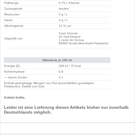
Füllmenge
0,75 L Flasche
Zuckergehalt
trocken
Restzucker
5 g / L
Säure
4 g / L
Alkoholgehalt
12 % vol.
Cave Vinicole
du Vieil Armand
Abgefüllt von
1 route de Cernay
68360 Soultz-Wuenheim Frankreich
Nährwerte je 100 ml
Energie (
E
)
290 kJ / 70 kcal
Kohlenhydrate
0,8
— davon Zucker
0,1
Enthält geringfügige Mengen von Fett (einschließlich gesättigten
Fettsäuren), Eiweiß und Salz.
Enthält Sulfite.
Leider ist eine Lieferung dieses Artikels bisher nur innerhalb
Deutschlands möglich.