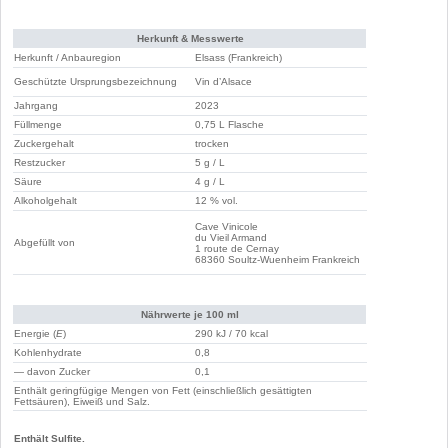
Herkunft & Messwerte
Herkunft / Anbauregion
Elsass (Frankreich)
Geschützte Ursprungsbezeichnung
Vin d’Alsace
Jahrgang
2023
Füllmenge
0,75 L Flasche
Zuckergehalt
trocken
Restzucker
5 g / L
Säure
4 g / L
Alkoholgehalt
12 % vol.
Cave Vinicole
du Vieil Armand
Abgefüllt von
1 route de Cernay
68360 Soultz-Wuenheim Frankreich
Nährwerte je 100 ml
Energie (
E
)
290 kJ / 70 kcal
Kohlenhydrate
0,8
— davon Zucker
0,1
Enthält geringfügige Mengen von Fett (einschließlich gesättigten
Fettsäuren), Eiweiß und Salz.
Enthält Sulfite.