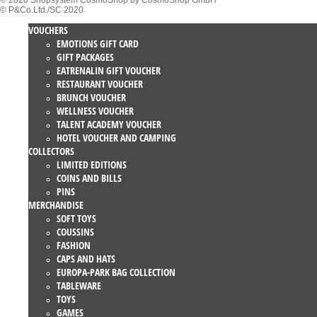
© 2020 Shopsystem CosmoShop by CosmoShop GmbH
© P&Co.Ltd./SC 2020
VOUCHERS
EMOTIONS GIFT CARD
GIFT PACKAGES
EATRENALIN GIFT VOUCHER
RESTAURANT VOUCHER
BRUNCH VOUCHER
WELLNESS VOUCHER
TALENT ACADEMY VOUCHER
HOTEL VOUCHER AND CAMPING
COLLECTORS
LIMITED EDITIONS
COINS AND BILLS
PINS
MERCHANDISE
SOFT TOYS
COUSSINS
FASHION
CAPS AND HATS
EUROPA-PARK BAG COLLECTION
TABLEWARE
TOYS
GAMES