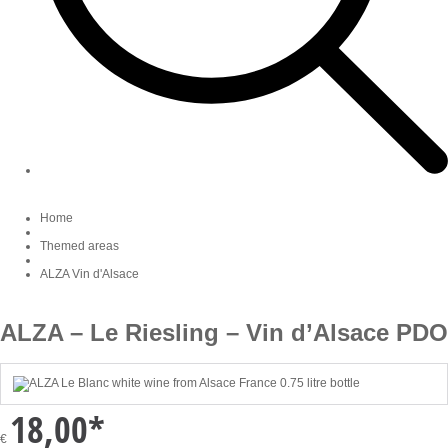
Home
Themed areas
ALZA Vin d'Alsace
ALZA – Le Riesling – Vin d’Alsace PDO
18,00
*
€