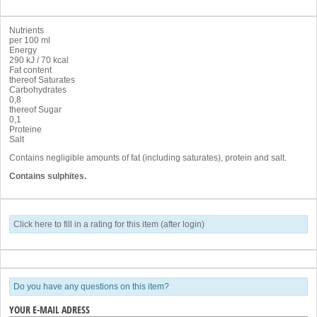
Nutrients
per 100 ml
Energy
290 kJ / 70 kcal
Fat content
thereof Saturates
Carbohydrates
0,8
thereof Sugar
0,1
Proteine
Salt
Contains negligible amounts of fat (including saturates), protein and salt.
Contains sulphites.
Click here to fill in a rating for this item (after login)
Do you have any questions on this item?
YOUR E-MAIL ADRESS