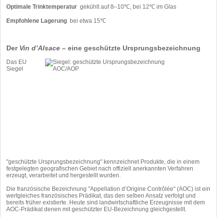
Optimale Trinktemperatur
gekühlt auf 8–10℃, bei 12℃ im Glas
Empfohlene Lagerung
bei etwa 15℃
Der
Vin d’Alsace
– eine geschützte Ursprungsbezeichnung
Das EU
Siegel
"geschützte Ursprungs­bezeichnung" kennzeichnet Produkte, die in einem
festgelegten geografischen Gebiet nach offiziell anerkannten Verfahren
erzeugt, verarbeitet und hergestellt wurden.
Die französische Bezeichnung "Appellation d’Origine Contrôlée" (AOC) ist ein
wertgleiches französisches Prädikat, das den selben Ansatz verfolgt und
bereits früher existierte. Heute sind landwirtschaftliche Erzeugnisse mit dem
AOC-Prädikat denen mit geschützter EU-Bezeichnung gleichgestellt.