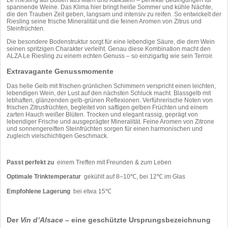
Le Riesling auf Böden aus Marn und Kalkstein – perfekte Bedingungen für
spannende Weine. Das Klima hier bringt heiße Sommer und kühle Nächte,
die den Trauben Zeit geben, langsam und intensiv zu reifen. So entwickelt der
Riesling seine frische Mineralität und die feinen Aromen von Zitrus und
Steinfrüchten.
Die besondere Bodenstruktur sorgt für eine lebendige Säure, die dem Wein
seinen spritzigen Charakter verleiht. Genau diese Kombination macht den
ALZA Le Riesling zu einem echten Genuss – so einzigartig wie sein Terroir.
Extravagante Genussmomente
Das helle Gelb mit frischen grünlichen Schimmern verspricht einen leichten,
lebendigen Wein, der Lust auf den nächsten Schluck macht. Blassgelb mit
lebhaften, glänzenden gelb-grünen Reflexionen. Verführerische Noten von
frischen Zitrusfrüchten, begleitet von saftigen gelben Früchten und einem
zarten Hauch weißer Blüten. Trocken und elegant rassig, geprägt von
lebendiger Frische und ausgeprägter Mineralität. Feine Aromen von Zitrone
und sonnengereiften Steinfrüchten sorgen für einen harmonischen und
zugleich vielschichtigen Geschmack.
Passt perfekt zu
einem Treffen mit Freunden & zum Leben
Optimale Trinktemperatur
gekühlt auf 8–10℃, bei 12℃ im Glas
Empfohlene Lagerung
bei etwa 15℃
Der
Vin d’Alsace
– eine geschützte Ursprungsbezeichnung