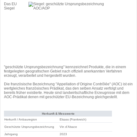
Das EU
Siegel
"geschützte Ursprungs­bezeichnung" kennzeichnet Produkte, die in einem
festgelegten geografischen Gebiet nach offiziell anerkannten Verfahren
erzeugt, verarbeitet und hergestellt wurden.
Die französische Bezeichnung "Appellation d’Origine Contrôlée" (AOC) ist ein
wertgleiches französisches Prädikat, das den selben Ansatz verfolgt und
bereits früher existierte. Heute sind landwirtschaftliche Erzeugnisse mit dem
AOC-Prädikat denen mit geschützter EU-Bezeichnung gleichgestellt.
Herkunft & Messwerte
Herkunft / Anbauregion
Elsass (Frankreich)
Geschützte Ursprungsbezeichnung
Vin d’Alsace
Jahrgang
2023