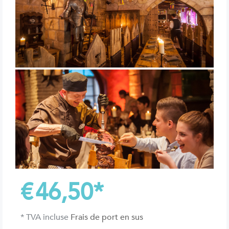
€
46,50
*
* TVA incluse
Frais de port en sus