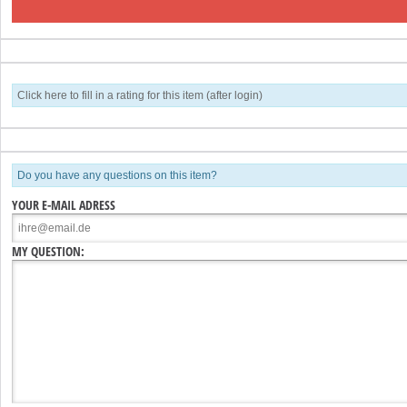
Click here to fill in a rating for this item (after login)
Do you have any questions on this item?
YOUR E-MAIL ADRESS
MY QUESTION: