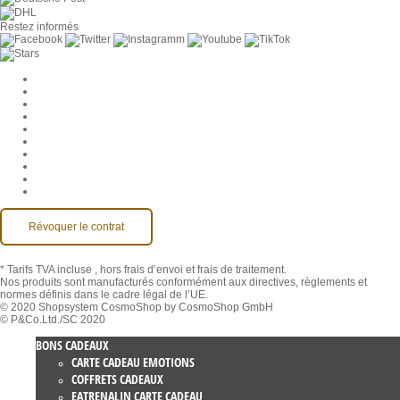
Restez informés
Paramètres des cookies
Entreprise
Jobs
CGV
Protection des données
Rétractation
Mentions légales
Contact
Compte MackOne
Accessibilité
Révoquer le contrat
* Tarifs TVA incluse
, hors frais d’envoi et frais de traitement.
Nos produits sont manufacturés conformément aux directives, règlements et
normes définis dans le cadre légal de l’UE.
© 2020 Shopsystem CosmoShop by CosmoShop GmbH
© P&Co.Ltd./SC 2020
BONS CADEAUX
CARTE CADEAU EMOTIONS
COFFRETS CADEAUX
EATRENALIN CARTE CADEAU