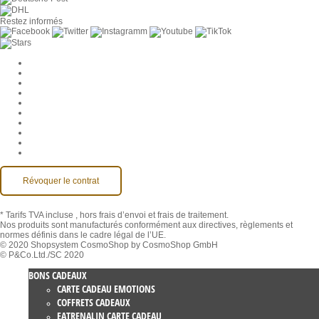
Restez informés
Paramètres des cookies
Entreprise
Jobs
CGV
Protection des données
Rétractation
Mentions légales
Contact
Compte MackOne
Accessibilité
Révoquer le contrat
* Tarifs TVA incluse
, hors frais d’envoi et frais de traitement.
Nos produits sont manufacturés conformément aux directives, règlements et
normes définis dans le cadre légal de l’UE.
© 2020 Shopsystem CosmoShop by CosmoShop GmbH
© P&Co.Ltd./SC 2020
BONS CADEAUX
CARTE CADEAU EMOTIONS
COFFRETS CADEAUX
EATRENALIN CARTE CADEAU