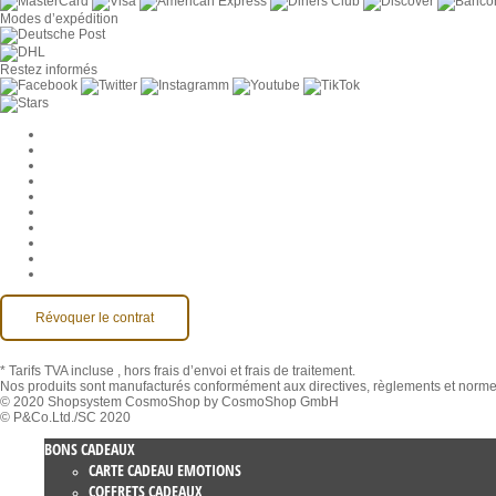
Modes d’expédition
Restez informés
Paramètres des cookies
Entreprise
Jobs
CGV
Protection des données
Rétractation
Mentions légales
Contact
Compte MackOne
Accessibilité
Révoquer le contrat
* Tarifs TVA incluse
, hors frais d’envoi et frais de traitement.
Nos produits sont manufacturés conformément aux directives, règlements et normes 
© 2020 Shopsystem CosmoShop by CosmoShop GmbH
© P&Co.Ltd./SC 2020
BONS CADEAUX
CARTE CADEAU EMOTIONS
COFFRETS CADEAUX