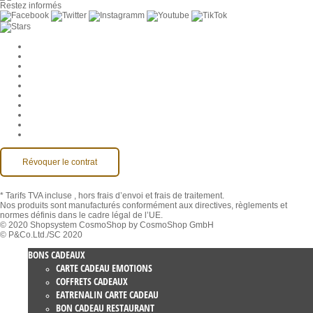
Restez informés
Paramètres des cookies
Entreprise
Jobs
CGV
Protection des données
Rétractation
Mentions légales
Contact
Compte MackOne
Accessibilité
Révoquer le contrat
* Tarifs TVA incluse
, hors frais d’envoi et frais de traitement.
Nos produits sont manufacturés conformément aux directives, règlements et
normes définis dans le cadre légal de l’UE.
© 2020 Shopsystem CosmoShop by CosmoShop GmbH
© P&Co.Ltd./SC 2020
BONS CADEAUX
CARTE CADEAU EMOTIONS
COFFRETS CADEAUX
EATRENALIN CARTE CADEAU
BON CADEAU RESTAURANT