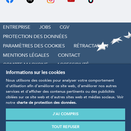
ENTREPRISE
JOBS
CGV
PROTECTION DES DONNÉES
PARAMÈTRES DES COOKIES
RÉTRACTATION
MENTIONS LÉGALES
CONTACT
COMPTE MACKONE
ACCESSIBILITÉ
Informations sur les cookies
RÉVOQUER LE CONTRAT
Nous utilisons des cookies pour analyser votre comportement
d'utilisation afin d’améliorer ce site web, d’améliorer nos autres
services et d’afficher des contenus pertinents ou des publicités
ciblées sur ce site web et d’autres sites web et médias sociaux. Voir
notre
charte de protection des données.
* Tarifs TVA incluse
, hors frais d’envoi et frais de
traitement.
J'AI COMPRIS
Nos produits sont manufacturés conformément aux
directives, règlements et normes définis dans le cadre
TOUT REFUSER