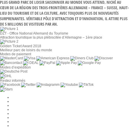
PLUS GRAND PARC DE LOISIR SAISONNIER AU MONDE VOUS ATTEND, NICHÉ AU
CŒUR DE LA RÉGION DES TROIS-FRONTIÈRES ALLEMAGNE – FRANCE – SUISSE, HAUT-
LIEU DU TOURISME ET DE LA CULTURE, AVEC TOUJOURS PLUS DE NOUVEAUTÉS
SURPRENANTES. VÉRITABLE PÔLE D'ATTRACTION ET D'INNOVATION, IL ATTIRE PLUS
DE 5 MILLIONS DE VISITEURS PAR AN.
DZT - Office National Allemand du Tourisme
Attraction touristique la plus plébiscitée d’Allemagne – 1ère place
Golden Ticket Award 2018
Meilleur parc de loisirs du monde
Modes de paiement
Modes d’expédition
Restez informés
Paramètres des cookies
Entreprise
Jobs
CGV
Protection des données
Rétractation
Mentions légales
Contact