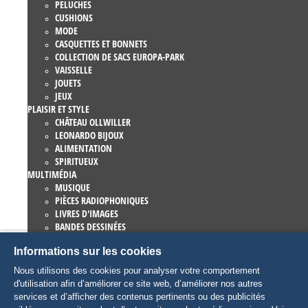
PELUCHES
CUSHIONS
MODE
CASQUETTES ET BONNETS
COLLECTION DE SACS EUROPA-PARK
VAISSELLE
JOUETS
JEUX
PLAISIR ET STYLE
CHÂTEAU OLLWILLER
LEONARDO BIJOUX
ALIMENTATION
SPIRITUEUX
MULTIMÉDIA
MUSIQUE
PIÈCES RADIOPHONIQUES
LIVRES D'IMAGES
BANDES DESSINÉES
ROMANS
Informations sur les cookies
EUROPA-PARK LIVRES
JEUX ET FILMS
Nous utilisons des cookies pour analyser votre comportement
COLLECTIONS
d'utilisation afin d’améliorer ce site web, d’améliorer nos autres
EUROPA-PARK ATTRACTIONS
services et d’afficher des contenus pertinents ou des publicités
TRAUMATICA – FESTIVAL OF FEAR