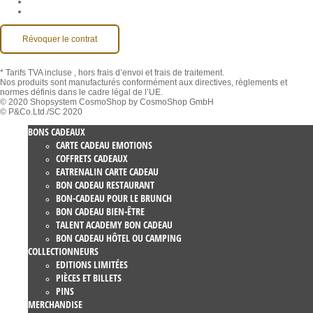
Compte MackOne
Accessibilité
Révoquer le contrat
* Tarifs TVA incluse
, hors frais d’envoi et frais de traitement.
Nos produits sont manufacturés conformément aux directives, règlements et
normes définis dans le cadre légal de l’UE.
© 2020 Shopsystem CosmoShop by CosmoShop GmbH
© P&Co.Ltd./SC 2020
BONS CADEAUX
CARTE CADEAU EMOTIONS
COFFRETS CADEAUX
EATRENALIN CARTE CADEAU
BON CADEAU RESTAURANT
BON-CADEAU POUR LE BRUNCH
BON CADEAU BIEN-ÊTRE
TALENT ACADEMY BON CADEAU
BON CADEAU HÔTEL OU CAMPING
COLLECTIONNEURS
EDITIONS LIMITÉES
PIÈCES ET BILLETS
PINS
MERCHANDISE